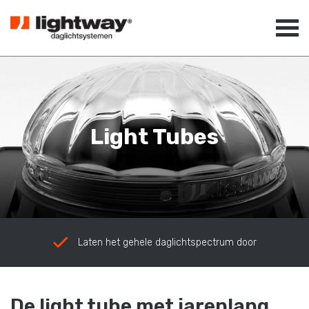
Light Tubes
Laten het gehele daglichtspectrum door
De light tube met jarenlang